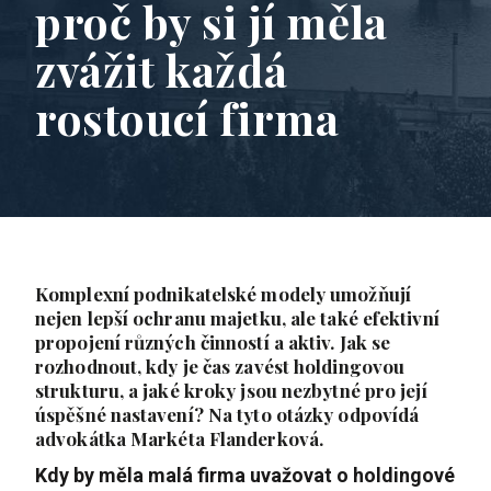
proč by si jí měla
zvážit každá
rostoucí firma
Komplexní podnikatelské modely umožňují
nejen lepší ochranu majetku, ale také efektivní
propojení různých činností a aktiv. Jak se
rozhodnout, kdy je čas zavést holdingovou
strukturu, a jaké kroky jsou nezbytné pro její
úspěšné nastavení? Na tyto otázky odpovídá
advokátka Markéta Flanderková.
Kdy by měla malá firma uvažovat o holdingové