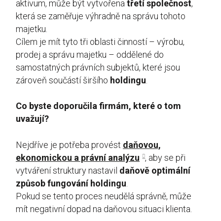
aktivum, může být vytvořena
třetí společnost
,
která se zaměřuje výhradně na správu tohoto
majetku.
Cílem je mít tyto tři oblasti činností – výrobu,
prodej a správu majetku – oddělené do
samostatných právních subjektů, které jsou
zároveň součástí širšího
holdingu
.
Co byste doporučila firmám, které o tom
uvažují?
Nejdříve je potřeba provést
daňovou,
ekonomickou a právní analýzu
, aby se při
vytváření struktury nastavil
daňově optimální
způsob fungování holdingu
.
Pokud se tento proces neudělá správně, může
mít negativní dopad na daňovou situaci klienta.