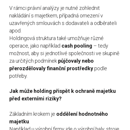
V rámci právní analýzy je nutné zohlednit
nakládání s majetkem, případná omezení v
uzavřených smlouvách s dodavateli a odběrateli
apod.
Holdingová struktura také umožňuje různé
operace, jako například
cash pooling
– tedy
možnost, aby si jednotlivé společnosti ve skupině
za určitých podmínek
půjčovaly nebo
přerozdělovaly finanční prostředky
podle
potřeby.
Jak může holding přispět k ochraně majetku
před externími riziky?
Základním krokem je
oddělení hodnotného
majetku
.
Například u výrobní firmy jde o výrobní haly, stroje,