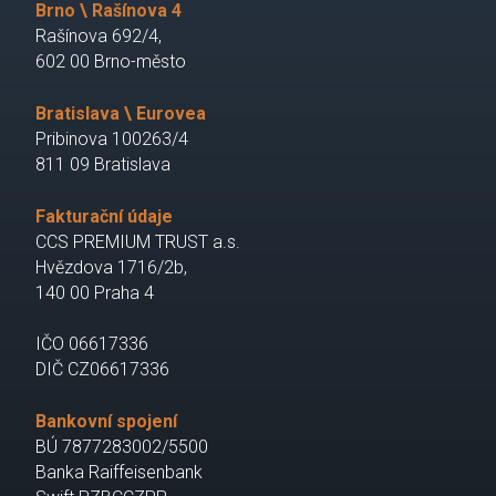
Brno \ Rašínova 4
Rašínova 692/4,
602 00 Brno-město
Bratislava \ Eurovea
Pribinova 100263/4
811 09 Bratislava
Fakturační údaje
CCS PREMIUM TRUST a.s.
Hvězdova 1716/2b,
140 00 Praha 4
IČO 06617336
DIČ CZ06617336
Bankovní spojení
BÚ 7877283002/5500
Banka Raiffeisenbank