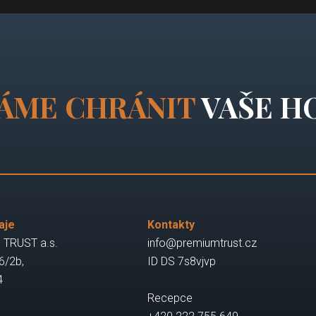
ÁME CHRÁNIT
VAŠE H
aje
Kontakty
TRUST a.s.
info@premiumtrust.cz
6/2b,
ID DS 7s8vjvp
4
Recepce