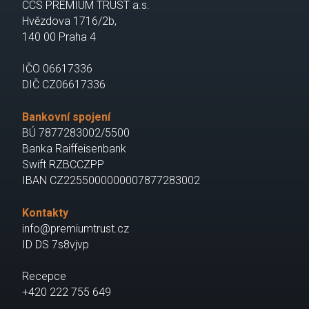
CCS PREMIUM TRUST a.s.
Hvězdova 1716/2b,
140 00 Praha 4
IČO 06617336
DIČ CZ06617336
Bankovní spojení
BÚ 7877283002/5500
Banka Raiffeisenbank
Swift RZBCCZPP
IBAN CZ2255000000007877283002
Kontakty
info@premiumtrust.cz
ID DS 7s8vjvp
Recepce
+420 222 755 649