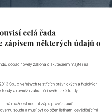
uvisí celá řada
se zápisem některých údajů o
ondů, dopad novely zákona o skutečném majiteli na
013 Sb., o veřejných rejstřících právnických a fyzických
 fondy a rovněž i zahraniční svěřenské fondy.
 Ten má možnost nechat zápis provést buď
kovému soudu a musí být doložen listinami osvědčujícími