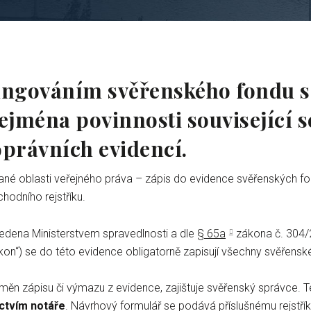
ngováním svěřenského fondu so
zejména povinnosti související 
právních evidencí.
ané oblasti veřejného práva – zápis do evidence svěřenských f
odního rejstříku.
 vedena Ministerstvem spravedlnosti a dle
§ 65a
zákona č. 304/2
kon“) se do této evidence obligatorně zapisují všechny svěřenské
měn zápisu či výmazu z evidence, zajištuje svěřenský správce.
ctvím notáře
. Návrhový formulář se podává příslušnému rejstří