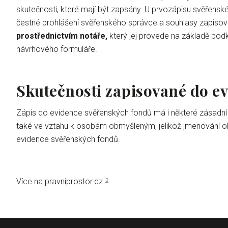
skutečnosti, které mají být zapsány. U prvozápisu svěřensk
čestné prohlášení svěřenského správce a souhlasy zapis
prostřednictvím notáře,
který jej provede na základě pod
návrhového formuláře.
Skutečnosti zapisované do e
Zápis do evidence svěřenských fondů má i některé zásadní 
také ve vztahu k osobám obmyšleným, jelikož jmenování o
evidence svěřenských fondů.
Více na
pravniprostor.cz