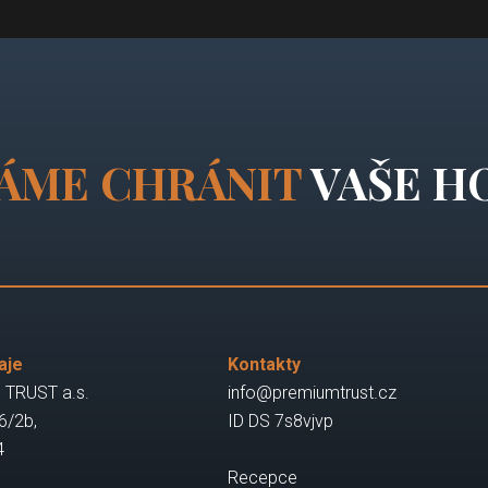
ÁME CHRÁNIT
VAŠE H
aje
Kontakty
TRUST a.s.
info@premiumtrust.cz
6/2b,
ID DS 7s8vjvp
4
Recepce