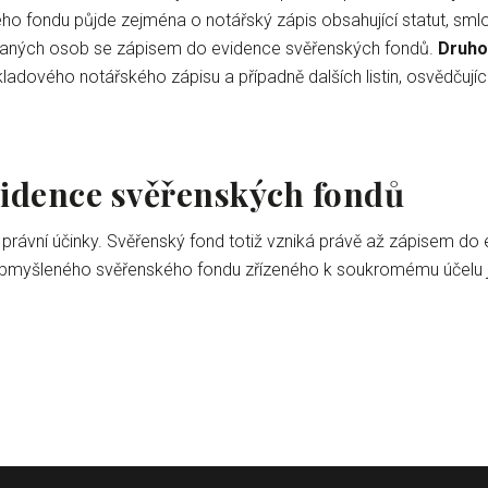
ého fondu půjde zejména o notářský zápis obsahující statut, sml
ovaných osob se zápisem do evidence svěřenských fondů.
Druhou
kladového notářského zápisu a případně dalších listin, osvědčují
vidence svěřenských fondů
právní účinky. Svěřenský fond totiž vzniká právě až zápisem do
bmyšleného svěřenského fondu zřízeného k soukromému účelu j