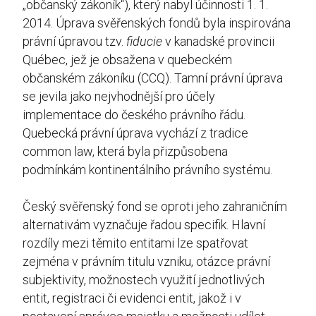
„občanský zákoník“), který nabyl účinnosti 1. 1.
2014. Úprava svěřenských fondů byla inspirována
právní úpravou tzv.
fiducie
v kanadské provincii
Québec, jež je obsažena v quebeckém
občanském zákoníku (CCQ). Tamní právní úprava
se jevila jako nejvhodnější pro účely
implementace do českého právního řádu.
Quebecká právní úprava vychází z tradice
common law, která byla přizpůsobena
podmínkám kontinentálního právního systému.
Český svěřenský fond se oproti jeho zahraničním
alternativám vyznačuje řadou specifik. Hlavní
rozdíly mezi těmito entitami lze spatřovat
zejména v právním titulu vzniku, otázce právní
subjektivity, možnostech využití jednotlivých
entit, registraci či evidenci entit, jakož i v