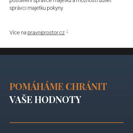
postavení správce majetku a možnosti udílet
správci majetku pokyny.
Více na
pravniprostor.cz
POMÁHÁME CHRÁNIT
VAŠE HODNOTY