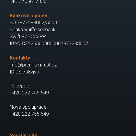
DIČ CZ06617336
Bankovní spojení
BÚ 7877283002/5500
Banka Raiffeisenbank
Swift RZBCCZPP
IBAN CZ2255000000007877283002
Kontakty
info@premiumtrust.cz
ID DS 7s8vjvp
Recepce
+420 222 755 649
Nová spolupráce
+420 222 755 649
Sociální sítě