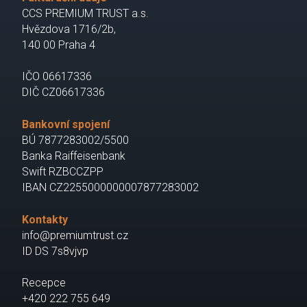
CCS PREMIUM TRUST a.s.
Hvězdova 1716/2b,
140 00 Praha 4
IČO 06617336
DIČ CZ06617336
Bankovní spojení
BÚ 7877283002/5500
Banka Raiffeisenbank
Swift RZBCCZPP
IBAN CZ2255000000007877283002
Kontakty
info@premiumtrust.cz
ID DS 7s8vjvp
Recepce
+420 222 755 649