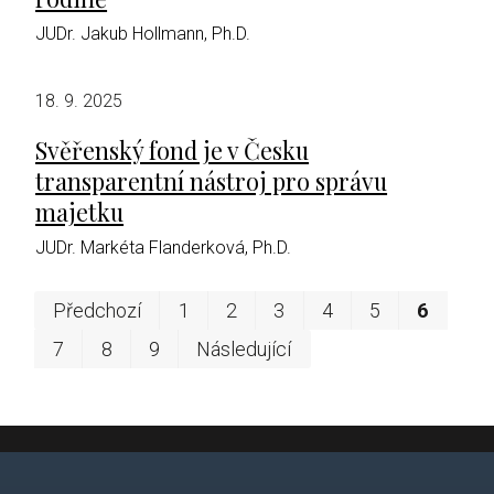
JUDr. Jakub Hollmann, Ph.D.
18. 9. 2025
Svěřenský fond je v Česku
transparentní nástroj pro správu
majetku
JUDr. Markéta Flanderková, Ph.D.
Prv
Po
Předchozí
1
2
3
4
5
6
7
8
9
Následující