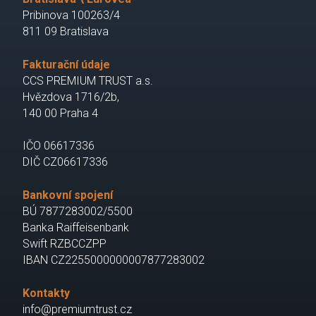
Pribinova 100263/4
811 09 Bratislava
Fakturační údaje
CCS PREMIUM TRUST a.s.
Hvězdova 1716/2b,
140 00 Praha 4
IČO 06617336
DIČ CZ06617336
Bankovní spojení
BÚ 7877283002/5500
Banka Raiffeisenbank
Swift RZBCCZPP
IBAN CZ2255000000007877283002
Kontakty
info@premiumtrust.cz